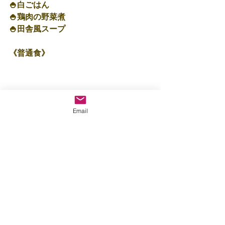
🍚白ごはん
🍚鶏肉の野菜煮
🍚田舎風スープ
《普通食》
🍚白ごはん
Email
🍚ポテトグラタン
🍚田舎風スープ
※407kcal
おやつは…