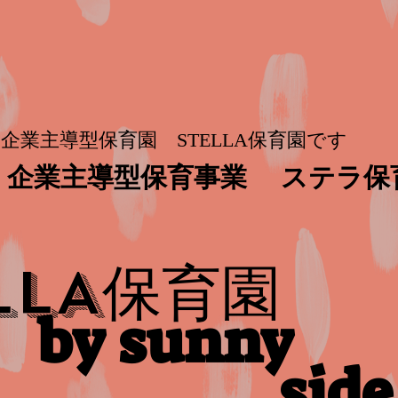
企業主導型保育園 STELLA保育園です
企業主導型保育事業
ステラ保
保育園
LLA
by sunny
side​