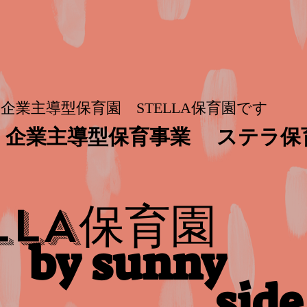
企業主導型保育園 STELLA保育園です
企業主導型保育事業
ステラ保
保育園
LLA
by sunny
side​