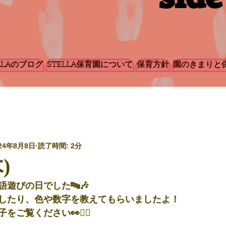
LLAのブログ
STELLA保育園について
保育方針
園のきまりと
24年8月8日
読了時間: 2分
)
遊びの日でした🔤🎶
したり、色や数字を教えてもらいましたよ！
ご覧ください👀💁‍♀️