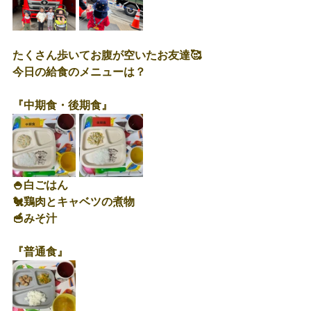
たくさん歩いてお腹が空いたお友達🥰
今日の給食のメニューは？
『中期食・後期食』
🍚白ごはん
🐔鶏肉とキャベツの煮物
🥣みそ汁
『普通食』