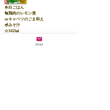
🍚白ごはん
🐔鶏肉のレモン煮
🥗キャベツのごま和え
🥣みそ汁
☆342㎉
保育士：阿久根🍃
Email
すべて表示
最新記事