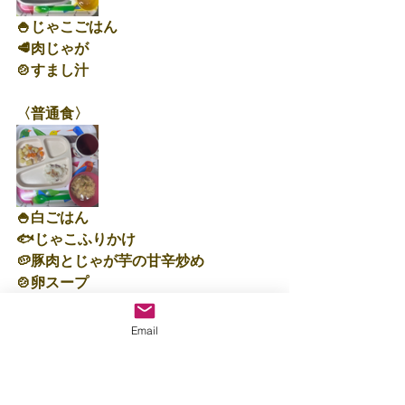
🍚じゃこごはん
🥩肉じゃが
🍲すまし汁
〈普通食〉
🍚白ごはん
🐟じゃこふりかけ
🥔豚肉とじゃが芋の甘辛炒め
🍲卵スープ
☆375kcalになります。
Email
明日もいっぱい遊ぼうね🍀
保育士：里🐟