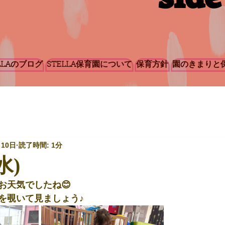
LLAのブログ
STELLA保育園について
保育方針
園のきまりと
月10日
読了時間: 1分
水)
お天気でしたね😊
を覗いて見ましょう♪