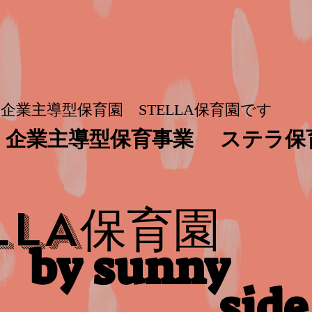
企業主導型保育園 STELLA保育園です
企業主導型保育事業
ステラ保
保育園
LLA
by sunny
side​