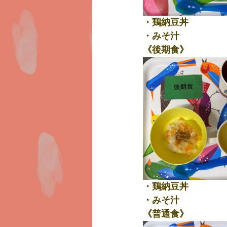
・鶏納豆丼
・みそ汁
《後期食》
・鶏納豆丼
・みそ汁
《普通食》