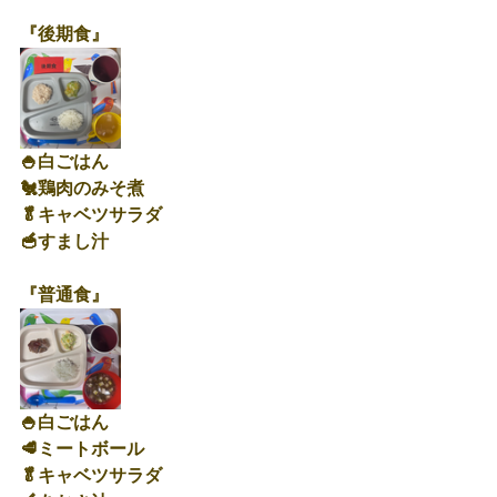
『後期食』
🍚白ごはん
🐔鶏肉のみそ煮
🥬キャベツサラダ
🥣すまし汁
『普通食』
🍚白ごはん
🥩ミートボール
🥬キャベツサラダ