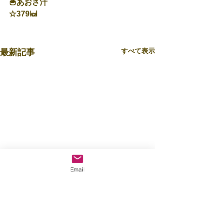
🥣あおさ汁
☆379㎉
すべて表示
最新記事
Email