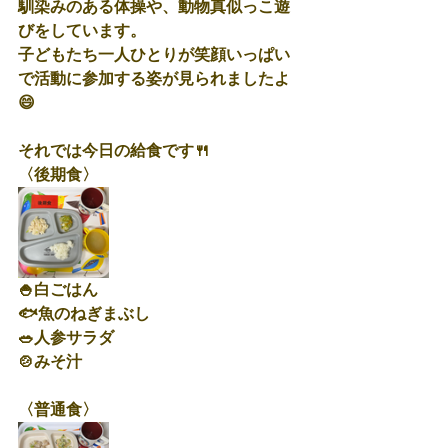
馴染みのある体操や、動物真似っこ遊
びをしています。
子どもたち一人ひとりが笑顔いっぱい
で活動に参加する姿が見られましたよ
😄
それでは今日の給食です🍴
〈後期食〉
🍚白ごはん
🐟魚のねぎまぶし
🥗人参サラダ
🍲みそ汁
〈普通食〉