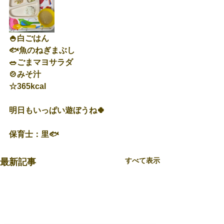
🍚白ごはん
🐟魚のねぎまぶし
🥗ごまマヨサラダ
🍲みそ汁
☆365kcal
明日もいっぱい遊ぼうね🍀
保育士：里🐟
すべて表示
最新記事