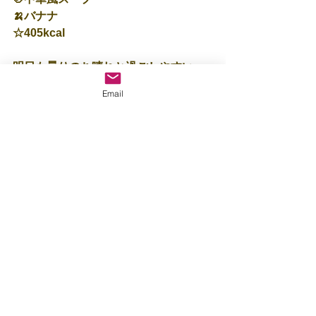
🍌バナナ
☆405kcal
明日も曇りのち晴れと過ごしやすい一
日になりそうです😌
Email
気温は今日と変わらず低く、風が吹く
とひんやりするので暖かくしてお過ご
し下さいね🍀
明日も元気いっぱい遊ぼうね🤗
保育士：里🐟
すべて表示
最新記事