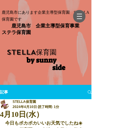
鹿児島市にあります企業主導型保育園 STELLA
保育園です
鹿児島市 企業主導型保育事業
ステラ保育園
STELLA
保育園
by sunny
side​
記事
STELLA保育園
2024年4月10日
読了時間: 1分
4月10日(水）
今日もポカポカいいお天気でしたね☀️