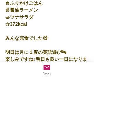
🍚ふりかけごはん
🍜醤油ラーメン
🥗ツナサラダ
☆372kcal
みんな完食でした😋
明日は月に１度の英語遊び🔤
楽しみですね♪明日も良い一日になりま
すように🌼
Email
保育士：重🌸
すべて表示
最新記事