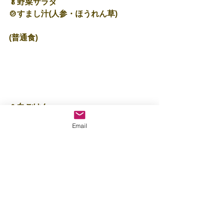
🥬野菜サラダ
🍲すまし汁(人参・ほうれん草)
(普通食)
🍚白ごはん
🐟魚のみそ焼き
Email
🥗切干大根のサラダ
🍲すまし汁(人参・ほうれん草)
🌟４５８キロカロリーでした😋
今週も明日までです😊
みんなで仲良く遊びましょうね✨