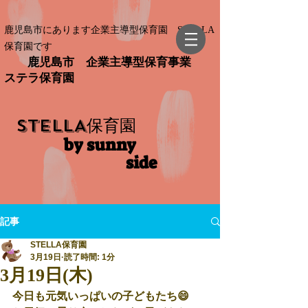
鹿児島市にあります企業主導型保育園 STELLA
保育園です
鹿児島市 企業主導型保育事業
ステラ保育園
STELLA
保育園
by sunny
side​
記事
STELLA保育園
3月19日
読了時間: 1分
3月19日(木)
今日も元気いっぱいの子どもたち😄