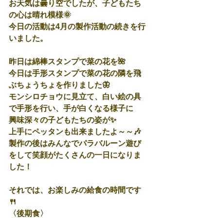
お天気は曇り空でしたが、子どもたち
の心は晴れ模様🌞
今日の活動は4月の製作活動の続きを行
いました。
昨日は綿棒スタンプで菜の花を🌺
今日は手形スタンプで菜の花の隣を飛
ぶちょうちょを作りました🦋
モンシロチョウに見立て、白い絵の具
で手形を行い、手が白くなる様子に
興味深々の子どもたちの姿が✨
上手にペッタンも出来ましたよ～～🎶
製作の後はみんなでパラバルーン遊び
をして笑顔がたくさんの一日になりま
した！
それでは、お楽しみの給食の時間です
🍴
〈後期食〉