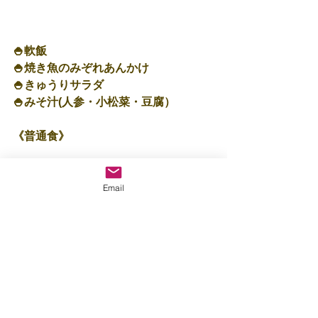
🍚軟飯
🍚焼き魚のみぞれあんかけ
🍚きゅうりサラダ
🍚みそ汁(人参・小松菜・豆腐）
《普通食》
Email
🍚白ごはん
🍚焼き魚のみぞれあんかけ
🍚ひじきサラダ
🍚みそ汁（人参・小松菜・豆腐）
※385kcal