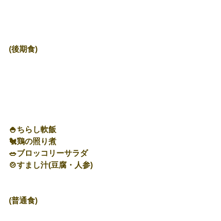
(後期食)
🍚ちらし軟飯
🐔鶏の照り煮
🥗ブロッコリーサラダ
🍲すまし汁(豆腐・人参)
(普通食)