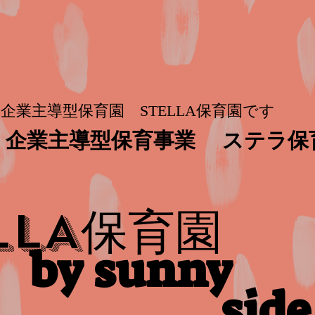
企業主導型保育園 STELLA保育園です
企業主導型保育事業
ステラ保
保育園
LLA
by sunny
side​