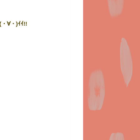
・)ｲｲ!!