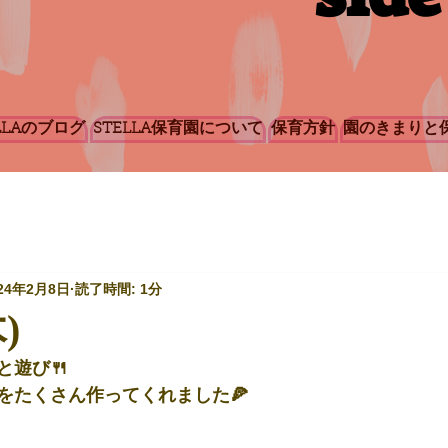
LLAのブログ
STELLA保育園について
保育方針
園のきまりと
24年2月8日
読了時間: 1分
)
と遊び🍴
をたくさん作ってくれました🍕