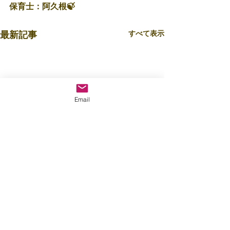
保育士：阿久根🍃
すべて表示
最新記事
Email
コメント
8月5日(水)