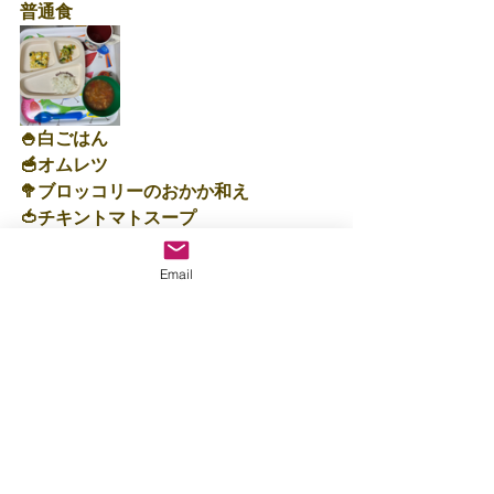
普通食
🍚白ごはん
🥣オムレツ
🥦ブロッコリーのおかか和え
🍅チキントマトスープ
☆３７６キロカロリー
Email
保育士：富🍦
すべて表示
最新記事