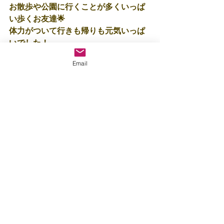
お散歩や公園に行くことが多くいっぱ
い歩くお友達🌟
体力がついて行きも帰りも元気いっぱ
いでした！
Email
明日も晴れて元気な姿を見れますよう
に🥰
保育士：阿久根
保育士：阿久根🍃
すべて表示
最新記事