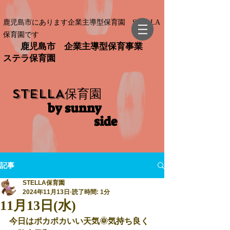
鹿児島市にあります企業主導型保育園 STELLA
保育園です
鹿児島市 企業主導型保育事業
ステラ保育園
STELLA
保育園
by sunny
side​
記事
STELLA保育園
2024年11月13日
読了時間: 1分
11月13日(水)
今日はポカポカいい天気🌞気持ち良く