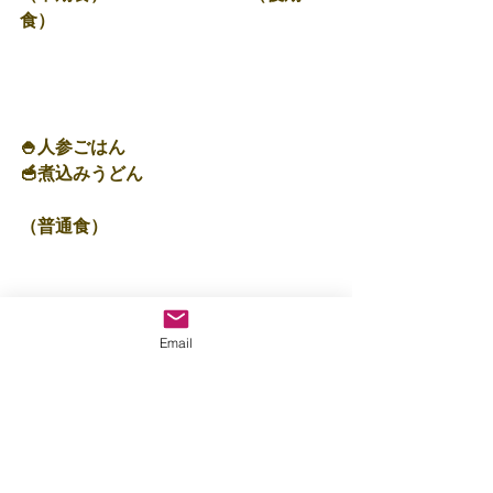
食）
🍚人参ごはん
🥣煮込みうどん
（普通食）
Email
🍚わかめごはん
🥣中華風あんかけうどん
🍊オレンジ
☆382㎉
明日は晴れるかな？