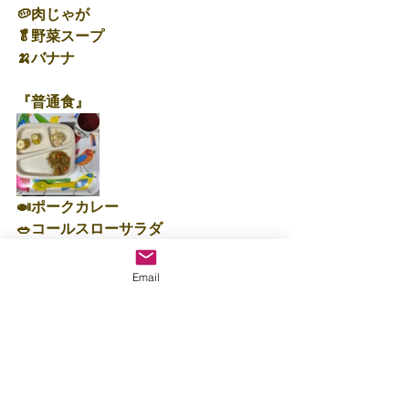
🥔肉じゃが
🥬野菜スープ
🍌バナナ
『普通食』
🍛ポークカレー
🥗コールスローサラダ
🍌バナナ
☆355㎉
Email
保育士：阿久根
すべて表示
最新記事