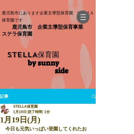
鹿児島市にあります企業主導型保育園 STELLA
保育園です
鹿児島市 企業主導型保育事業
ステラ保育園
STELLA
保育園
by sunny
side​
記事
STELLA保育園
1月19日
読了時間: 1分
1月19日(月)
今日も元気いっぱい登園してくれたお