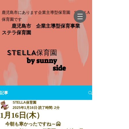
鹿児島市にあります企業主導型保育園 STELLA
保育園です
鹿児島市 企業主導型保育事業
ステラ保育園
STELLA
保育園
by sunny
side​
記事
STELLA保育園
2025年1月16日
読了時間: 2分
1月16日(木）
今朝も寒かったですね～🥶