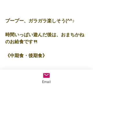
プープー、ガラガラ楽しそう(^^♪
時間いっぱい遊んだ後は、おまちかね
のお給食です🍴
《中期食・後期食》
Email
🍚白ごはん
🍚白身魚のおろしかけ
🍚小松菜サラダ
🍚みそ汁
《普通食》