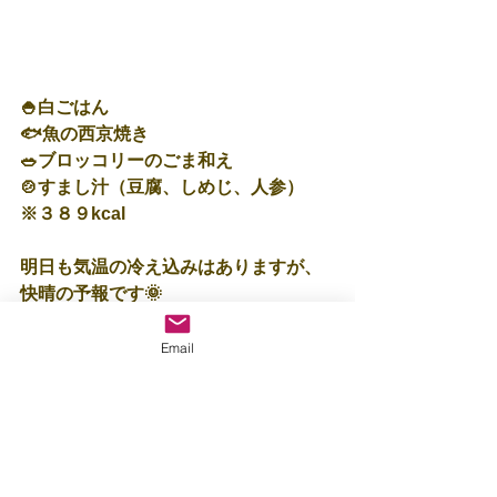
🍚白ごはん
🐟魚の西京焼き
🥗ブロッコリーのごま和え
🍲すまし汁（豆腐、しめじ、人参）
※３８９kcal
明日も気温の冷え込みはありますが、
快晴の予報です🌞
外出の際は気温の冷え込みには気をつ
けて良い週末をお過ごしくださいね。
Email
保育士：里
すべて表示
最新記事