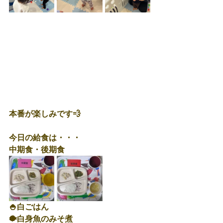
本番が楽しみです💨
今日の給食は・・・
中期食・後期食
🍚白ごはん
🐡白身魚のみそ煮