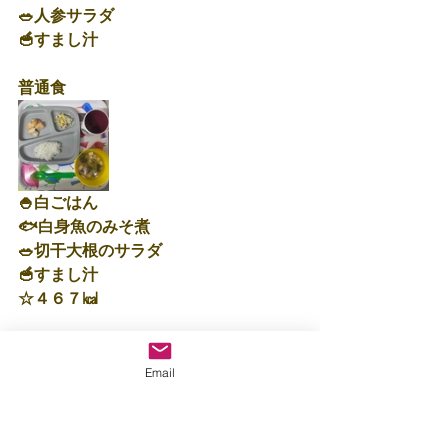
🥗人参サラダ
🥣すまし汁
普通食
🍚白ごはん
🐟白身魚のみそ煮
🥗切干大根のサラダ
🥣すまし汁
☆４６７㎉
明日も寒くなるみたいです・・・
体調には十分気をつけてお過ごし下さ
Email
い✨
保育士：富🧅