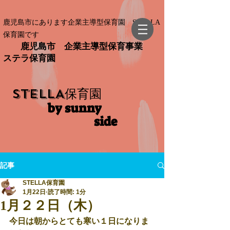
鹿児島市にあります企業主導型保育園 STELLA
保育園です
鹿児島市 企業主導型保育事業
ステラ保育園
STELLA
保育園
by sunny
side​
記事
STELLA保育園
1月22日
読了時間: 1分
1月２２日（木）
今日は朝からとても寒い１日になりま