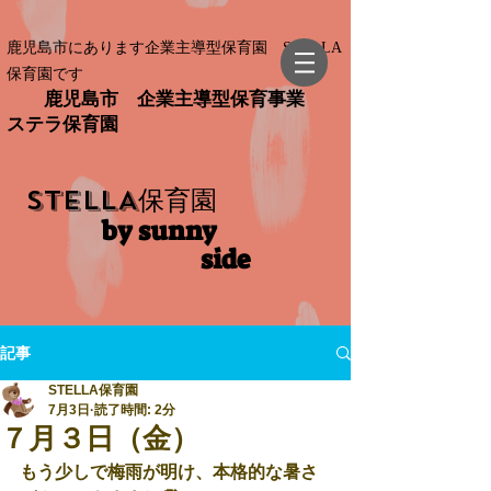
鹿児島市にあります企業主導型保育園 STELLA
保育園です
鹿児島市 企業主導型保育事業
ステラ保育園
STELLA
保育園
by sunny
side​
記事
STELLA保育園
7月3日
読了時間: 2分
７月３日（金）
もう少しで梅雨が明け、本格的な暑さ