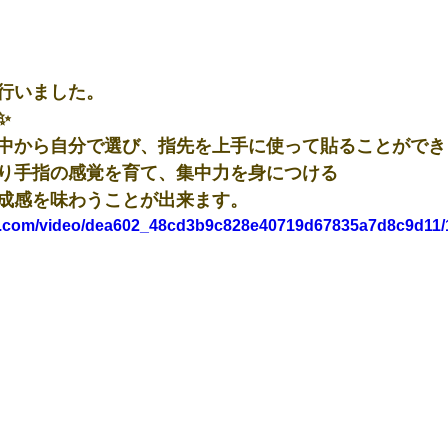
行いました。
✨
中から自分で選び、指先を上手に使って貼ることができま
り手指の感覚を育て、集中力を身につける
成感を味わうことが出来ます。
tic.com/video/dea602_48cd3b9c828e40719d67835a7d8c9d11/