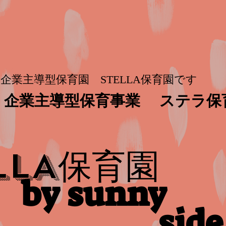
企業主導型保育園 STELLA保育園です
企業主導型保育事業
ステラ保
保育園
LLA
by sunny
side​