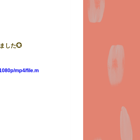
した💮
1080p/mp4/file.m