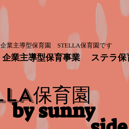
企業主導型保育園 STELLA保育園です
企業主導型保育事業
ステラ保
保育園
LLA
by sunny
side​