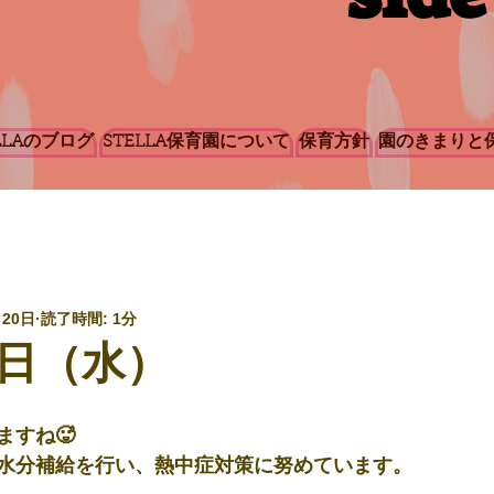
LLAのブログ
STELLA保育園について
保育方針
園のきまりと
月20日
読了時間: 1分
日（水）
ますね🥵
水分補給を行い、熱中症対策に努めています。