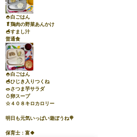
🍚白ごはん
🥬鶏肉の野菜あんかけ
🥣すまし汁
普通食
🍚白ごはん
🥣ひじき入りつくね
🥗さつま芋サラダ
🥚卵スープ
☆４０８キロカロリー
明日も元気いっぱい遊ぼうね🍭
保育士：富🍀