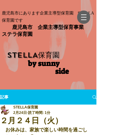
鹿児島市にあります企業主導型保育園 STELLA
保育園です
鹿児島市 企業主導型保育事業
ステラ保育園
STELLA
保育園
by sunny
side​
記事
STELLA保育園
2月24日
読了時間: 1分
２月２４日（火）
お休みは、家族で楽しい時間を過ごし